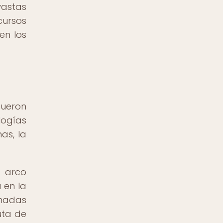
astas
cursos
en los
fueron
logías
as, la
 arco
 en la
ómadas
uta de