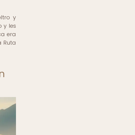
ltro y
 y les
ca era
a Ruta
n