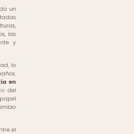
ado un
itadas
turas,
s, las
ente y
ad, lo
baños.
tía en
to del
 papel
cambio
tre el