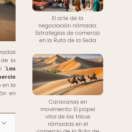
El arte de la
negociación nómada:
Estrategias de comercio
en la Ruta de la Seda
ómadas
 de la
l "
Las
mercio
 en la
ión en
Caravanas en
movimiento: El papel
vital de las tribus
nómadas en el
comercio de la Ruta de