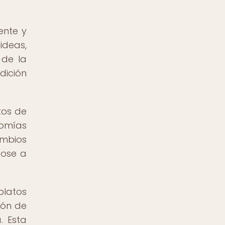
ente y
ideas,
 de la
dición
tos de
nomías
ambios
dose a
platos
ión de
. Esta