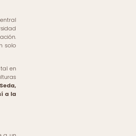
entral
rsidad
ación.
n solo
tal en
lturas
 Seda,
í a la
e a un