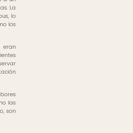
as. La
us, lo
mo los
s eran
entes
servar
tación
abores
mo las
o, son