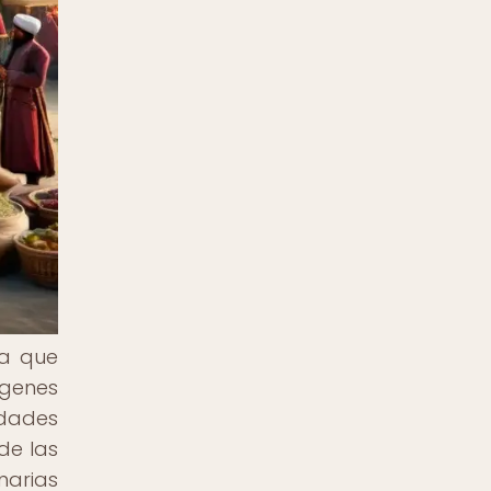
ca que
ígenes
dades
de las
narias