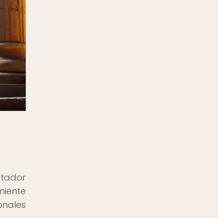
stador
niente
onales