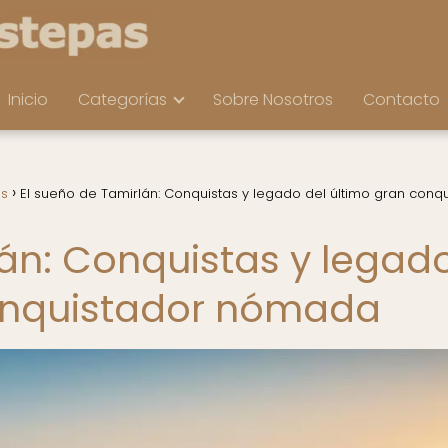
Inicio
Categorías
Sobre Nosotros
Contacto
as
El sueño de Tamirlán: Conquistas y legado del último gran conq
lán: Conquistas y legad
conquistador nómada