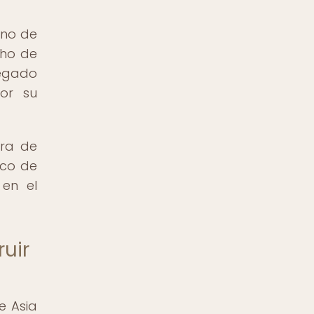
uno de
cho de
legado
or su
era de
ico de
 en el
ruir
e Asia