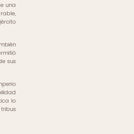
de una
rable,
ército
ambién
rmitió
de sus
mperio
ilidad
ica lo
tribus