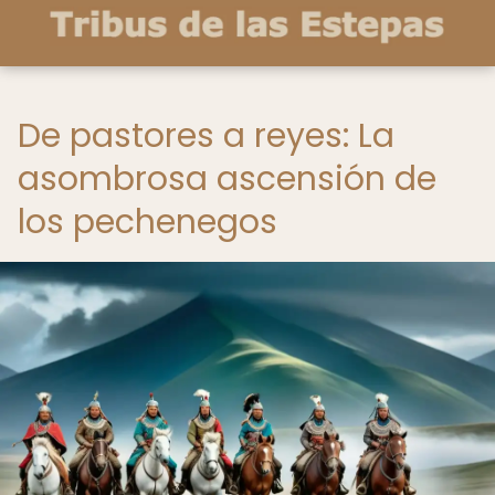
De pastores a reyes: La
asombrosa ascensión de
los pechenegos