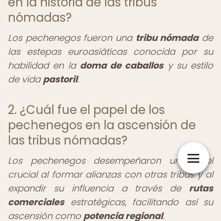
en la historia de las tribus
nómadas?
Los pechenegos fueron una
tribu nómada
de
las estepas euroasiáticas conocida por su
habilidad en la
doma de caballos
y su estilo
de vida
pastoril
.
2. ¿Cuál fue el papel de los
pechenegos en la ascensión de
las tribus nómadas?
Los pechenegos desempeñaron un papel
crucial al formar alianzas con otras tribus y al
expandir su influencia a través de
rutas
comerciales
estratégicas, facilitando así su
ascensión como
potencia regional
.