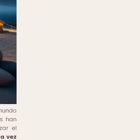
 mundo
es han
zar el
da vez