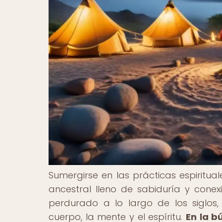
Sumergirse en las prácticas espiritu
ancestral lleno de sabiduría y conex
perdurado a lo largo de los siglos
cuerpo, la mente y el espíritu.
En la b