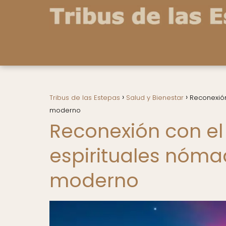
Tribus de las Estepas
Salud y Bienestar
Reconexión
moderno
Reconexión con el
espirituales nóma
moderno