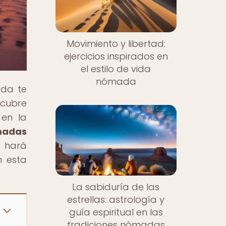
Movimiento y libertad:
ejercicios inspirados en
el estilo de vida
nómada
ada te
scubre
 en la
ómadas
e hará
n esta
La sabiduría de las
estrellas: astrología y
guía espiritual en las
tradiciones nómadas