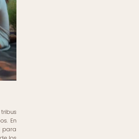
tribus
os. En
l para
de los