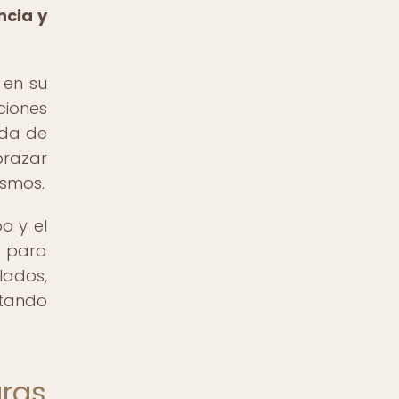
ncia y
 en su
ciones
eda de
brazar
osmos.
o y el
a para
lados,
itando
uras