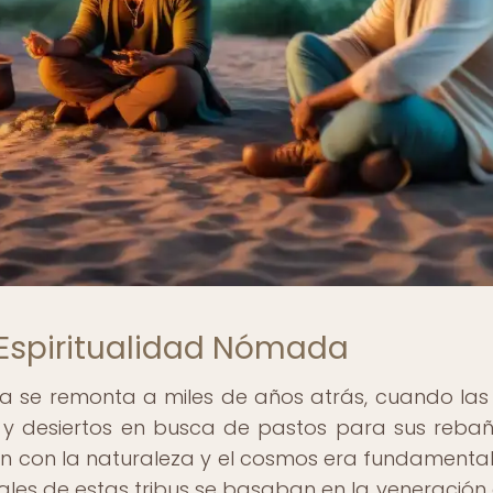
a Espiritualidad Nómada
da se remonta a miles de años atrás, cuando las 
 y desiertos en busca de pastos para sus rebañ
exión con la naturaleza y el cosmos era fundamenta
uales de estas tribus se basaban en la veneración 