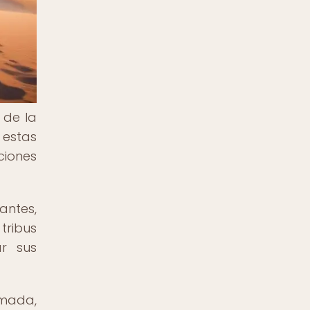
 de la
r estas
ciones
antes,
tribus
r sus
ómada,