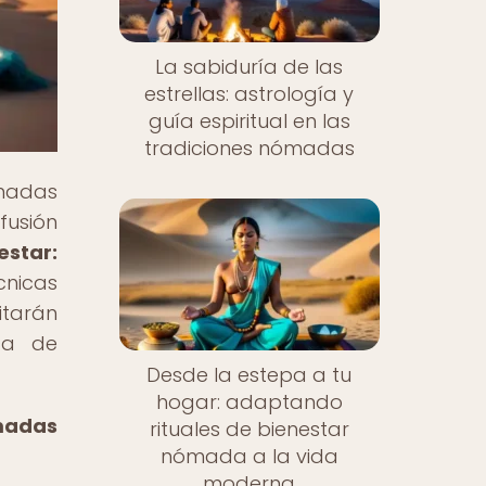
La sabiduría de las
estrellas: astrología y
guía espiritual en las
tradiciones nómadas
ómadas
fusión
estar:
cnicas
itarán
ca de
Desde la estepa a tu
hogar: adaptando
ómadas
rituales de bienestar
nómada a la vida
moderna