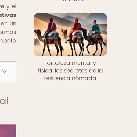
e y el
ativas
 en un
formas
miento
Fortaleza mental y
física: los secretos de la
resiliencia nómada
al