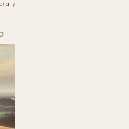
oria y
o