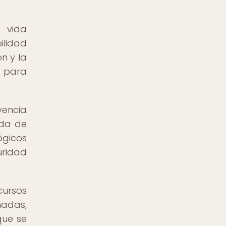
 vida
ilidad
n y la
s para
vencia
ida de
ógicos
uridad
cursos
madas,
que se