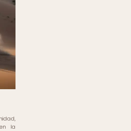
nidad,
en la