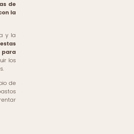
ras de
con la
a y la
estas
 para
ir los
s.
bio de
pastos
rentar