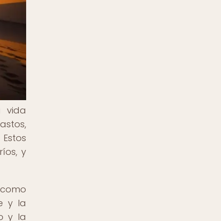
a vida
astos,
 Estos
íos, y
s como
e y la
o y la