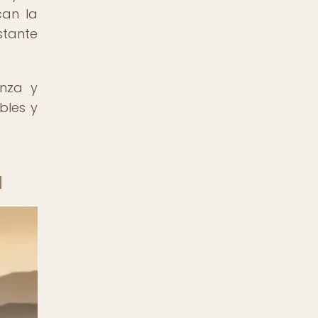
can la
tante
anza y
bles y
a