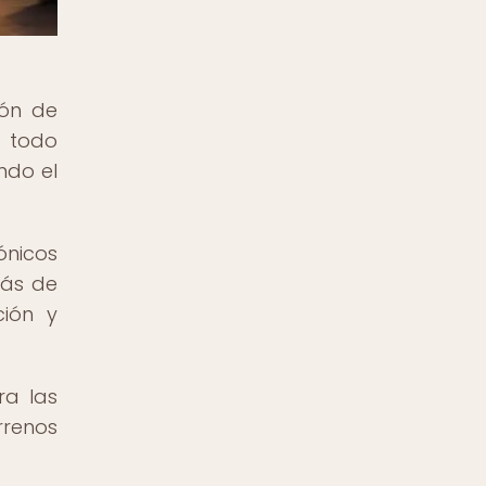
ión de
s todo
ndo el
ónicos
rás de
ción y
ra las
rrenos