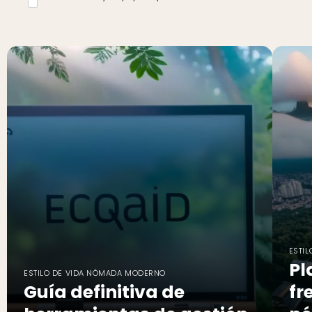
ESTI
Pl
ESTILO DE VIDA NÓMADA MODERNO
Guía definitiva de
fr