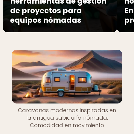
herramientas de gestión
nó
de proyectos para
En
equipos nómadas
pr
Caravanas modernas inspiradas en
la antigua sabiduría nómada:
Comodidad en movimiento