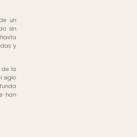
de un
do sin
 hasta
adas y
 de la
 siglo
ofunda
ue han