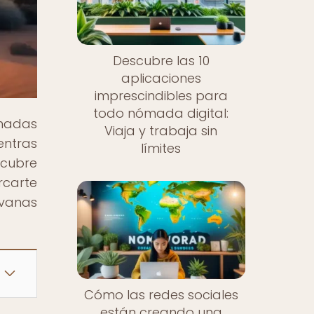
Descubre las 10
aplicaciones
imprescindibles para
todo nómada digital:
ómadas
Viaja y trabaja sin
entras
límites
scubre
rcarte
vanas
Cómo las redes sociales
están creando una