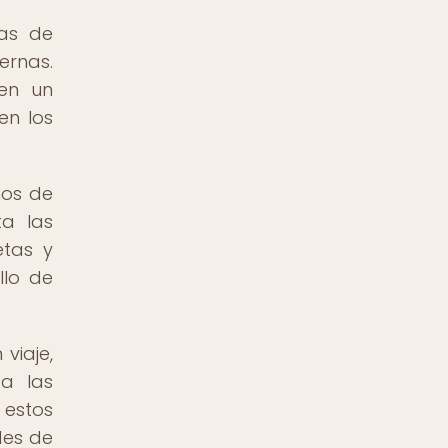
das de
ernas.
cen un
en los
nos de
ta las
etas y
llo de
viaje,
 a las
 estos
des de