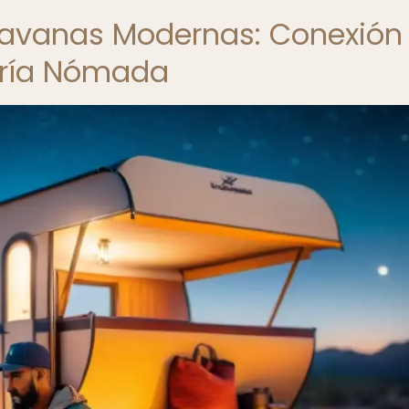
aravanas Modernas: Conexión
uría Nómada