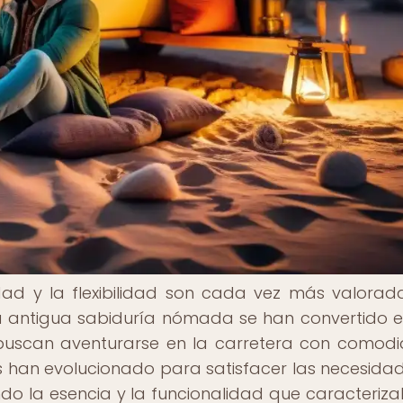
ad y la flexibilidad son cada vez más valorada
a antigua sabiduría nómada se han convertido 
 buscan aventurarse en la carretera con comod
s han evolucionado para satisfacer las necesida
do la esencia y la funcionalidad que caracteriz