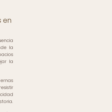
s en
uencia
sde la
pacios
jar la
dernas
sistir
acidad
toria.