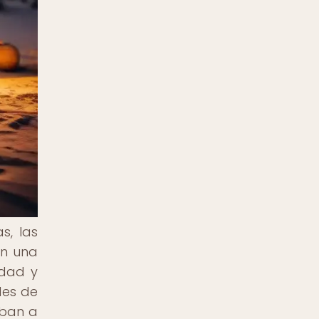
s, las
en una
idad y
des de
aban a