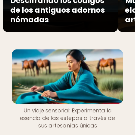
Descifrando los códigos
Mú
de los antiguos adornos
el
nómadas
ar
Un viaje sensorial: Experimenta la
esencia de las estepas a través de
sus artesanías únicas