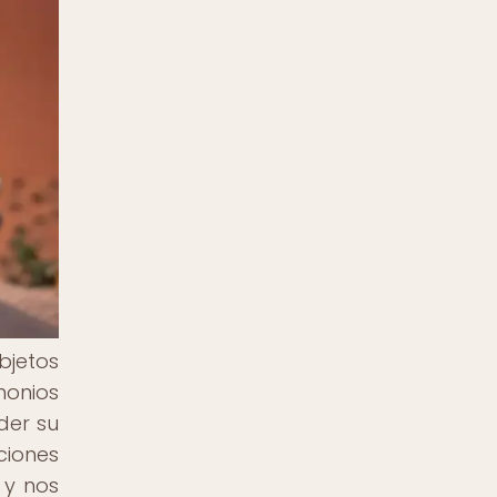
bjetos
monios
der su
iones
 y nos