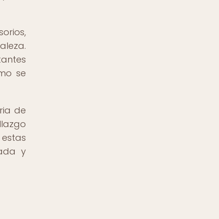
orios,
aleza.
tantes
ómo se
ria de
llazgo
 estas
lada y