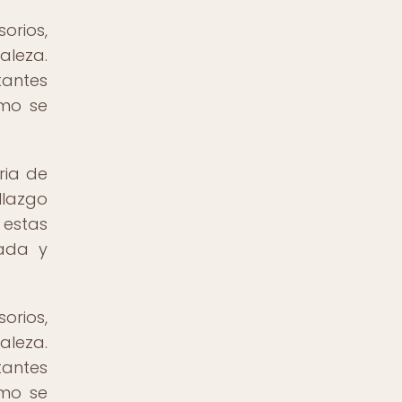
orios,
aleza.
tantes
ómo se
ria de
llazgo
 estas
lada y
orios,
aleza.
tantes
ómo se