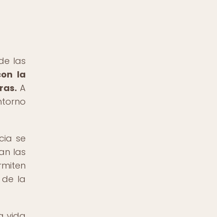
de las
con la
ras.
A
ntorno
cia se
an las
rmiten
 de la
a vida