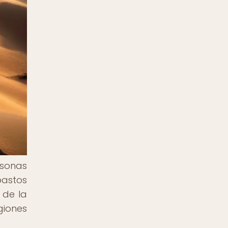
rsonas
pastos
 de la
giones