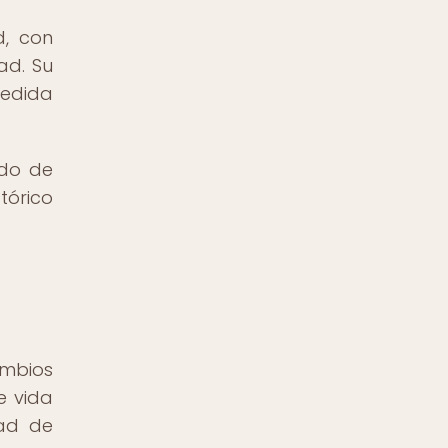
d, con
ad. Su
medida
ndo de
tórico
ambios
e vida
dad de