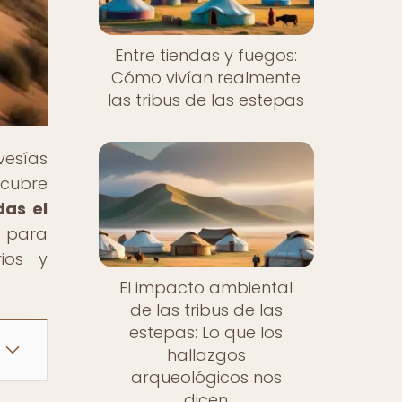
Entre tiendas y fuegos:
Cómo vivían realmente
las tribus de las estepas
vesías
scubre
as el
e para
ios y
El impacto ambiental
de las tribus de las
estepas: Lo que los
hallazgos
arqueológicos nos
dicen