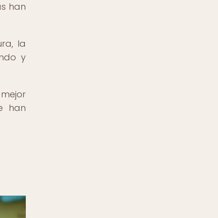
as han
ra, la
undo y
 mejor
ue han