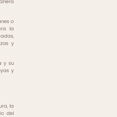
manera
anes o
ara la
gadas,
nzas y
a y su
oyas y
ra, la
do del