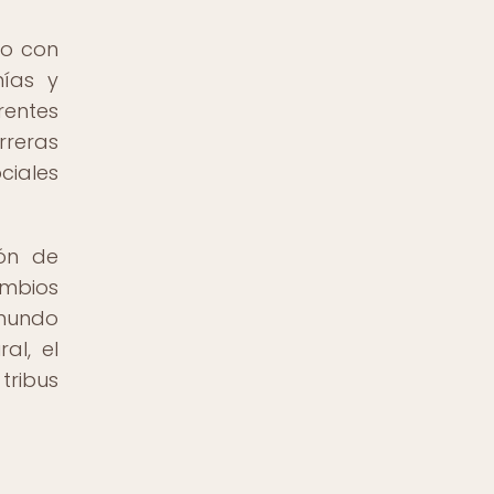
co con
nías y
rentes
rreras
ciales
ión de
ambios
 mundo
al, el
tribus