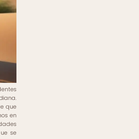
dentes
diana.
ve que
nos en
idades
que se