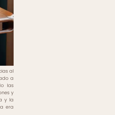
ias al
vado a
o las
ones y
a y la
la era