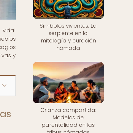
Símbolos vivientes: La
 vida!
serpiente en la
ueblos
mitología y curación
sagios
nómada
ivas y
Crianza compartida:
las
Modelos de
parentalidad en las
tribus nómadas