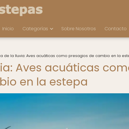
Inicio
Categorías
Sobre Nosotros
Contacto
a de la lluvia: Aves acuáticas como presagios de cambio en la es
uvia: Aves acuáticas co
io en la estepa