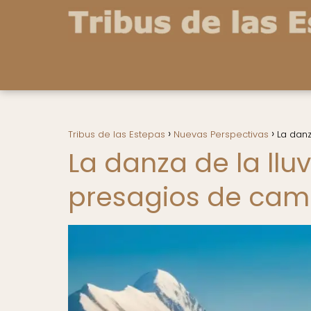
Tribus de las Estepas
Nuevas Perspectivas
La danz
La danza de la ll
presagios de camb