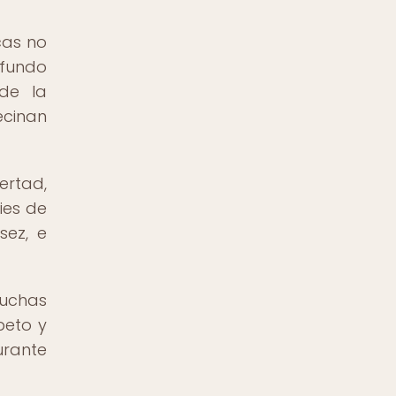
cas no
ofundo
 de la
ecinan
ertad,
ies de
sez, e
muchas
peto y
urante