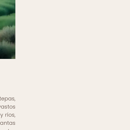
tepas,
vastos
 ríos,
lantas