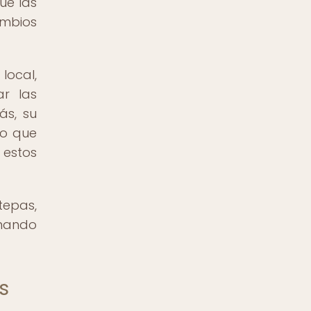
ue las
ambios
local,
ar las
ás, su
lo que
 estos
epas,
nando
s