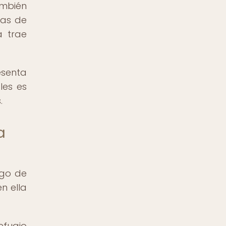
ambién
has de
a trae
esenta
les es
.
a
rgo de
n ella
efugio