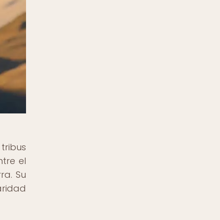
tribus
tre el
ra. Su
aridad