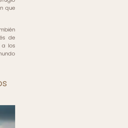
en que
ambién
vés de
 a los
 mundo
os