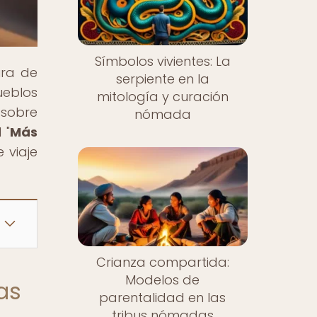
Símbolos vivientes: La
ura de
serpiente en la
ueblos
mitología y curación
 sobre
nómada
 "
Más
 viaje
Crianza compartida:
Modelos de
as
parentalidad en las
tribus nómadas