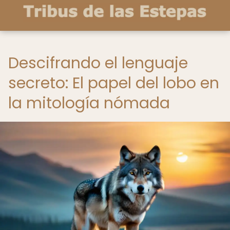
Descifrando el lenguaje
secreto: El papel del lobo en
la mitología nómada