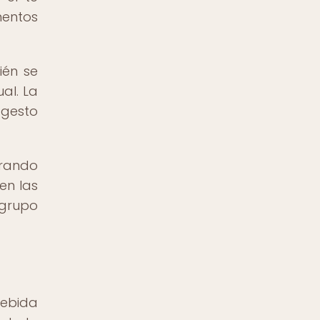
mentos
ién se
al. La
 gesto
orando
en las
 grupo
bebida