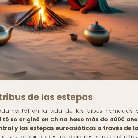
tribus de las estepas
damental en la vida de las tribus nómadas 
l té se originó en China hace más de 4000 año
ntral y las estepas euroasiáticas a través de l
or sus propiedades medicinales y estimulantes,