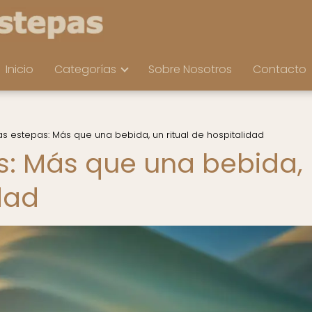
Inicio
Categorías
Sobre Nosotros
Contacto
las estepas: Más que una bebida, un ritual de hospitalidad
as: Más que una bebida,
idad