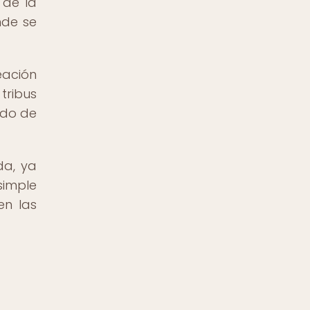
 de la
nde se
eación
tribus
ido de
da, ya
simple
en las