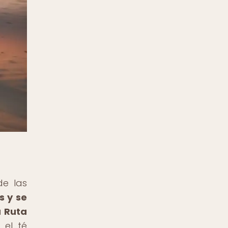
de las
s y se
a Ruta
 el té