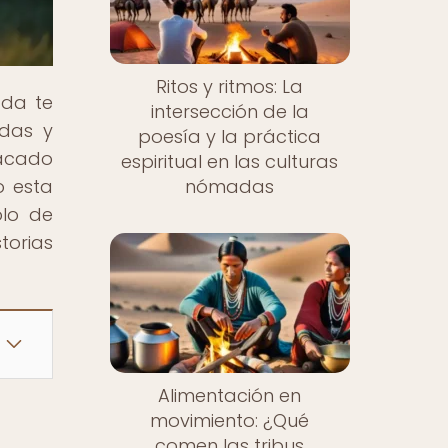
Ritos y ritmos: La
ada te
intersección de la
adas y
poesía y la práctica
tacado
espiritual en las culturas
o esta
nómadas
olo de
torias
Alimentación en
movimiento: ¿Qué
comen las tribus