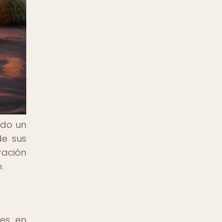
ado un
de sus
ración
.
ces en