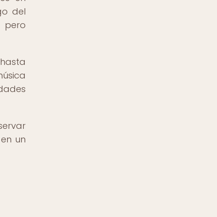
go del
, pero
 hasta
música
idades
servar
 en un