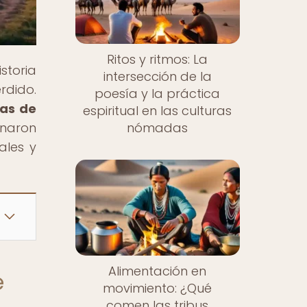
Ritos y ritmos: La
storia
intersección de la
rdido.
poesía y la práctica
das de
espiritual en las culturas
onaron
nómadas
ales y
Alimentación en
e
movimiento: ¿Qué
comen las tribus