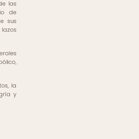
de las
io de
de sus
 lazos
erales
ólico,
os, la
gría y