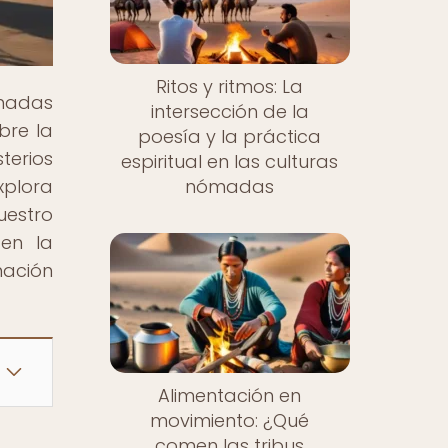
Ritos y ritmos: La
ómadas
intersección de la
bre la
poesía y la práctica
terios
espiritual en las culturas
xplora
nómadas
uestro
 en la
mación
Alimentación en
movimiento: ¿Qué
comen las tribus