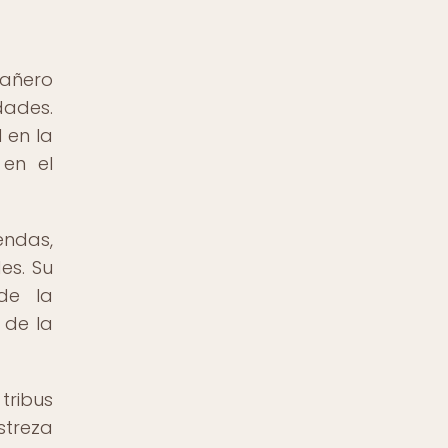
pañero
dades.
 en la
 en el
endas,
es. Su
nde la
 de la
tribus
streza