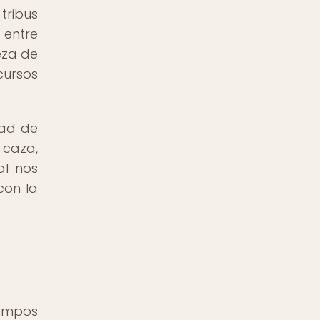
tribus
 entre
eza de
cursos
dad de
 caza,
al nos
con la
iempos