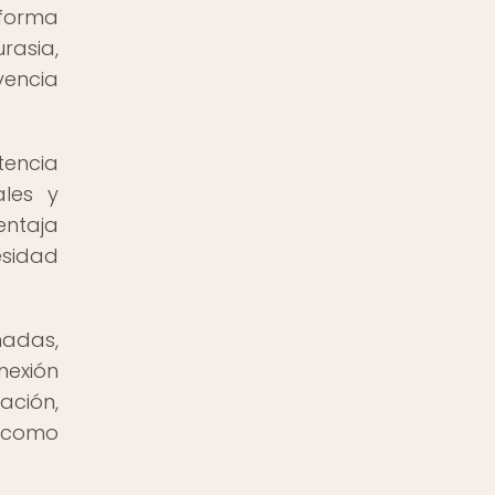
 forma
rasia,
vencia
tencia
ales y
entaja
esidad
madas,
nexión
ación,
o como