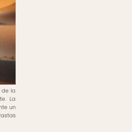
 de la
te. La
nte un
vastas