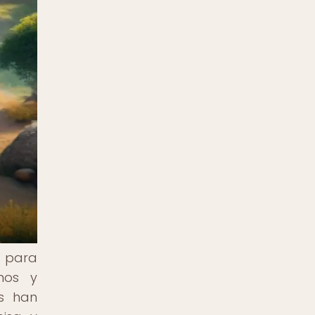
s para
mos y
es han