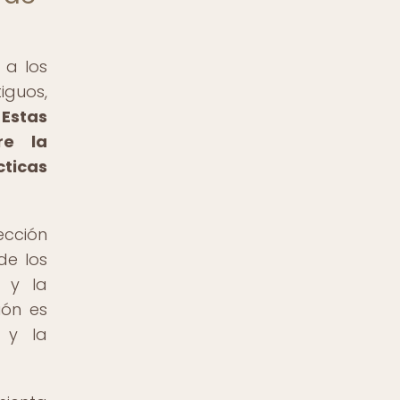
 a los
iguos,
.
Estas
re la
cticas
ección
de los
a y la
ión es
s y la