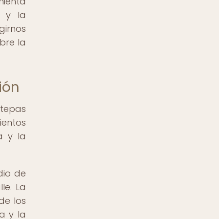
mienta
 y la
girnos
bre la
ión
stepas
ientos
a y la
dio de
le. La
de los
a y la