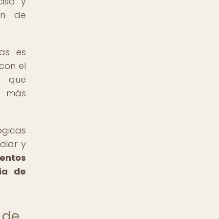
isa y
ón de
pas es
con el
a que
ón más
ógicas
diar y
ientos
ia de
 de