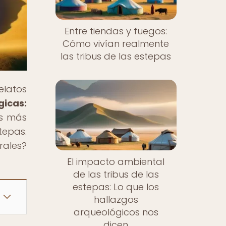
Entre tiendas y fuegos:
Cómo vivían realmente
las tribus de las estepas
elatos
gicas:
as más
tepas.
rales?
El impacto ambiental
de las tribus de las
estepas: Lo que los
hallazgos
arqueológicos nos
dicen