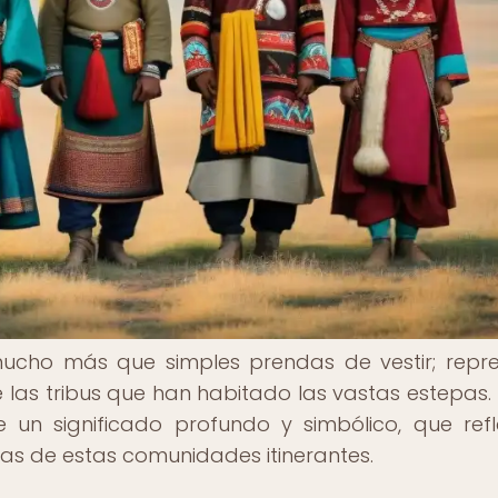
mucho más que simples prendas de vestir; repr
 de las tribus que han habitado las vastas estepas
un significado profundo y simbólico, que refl
ncias de estas comunidades itinerantes.