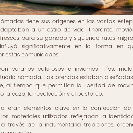
s nómadas tiene sus orígenes en las vastas este
adaptaban a un estilo de vida itinerante, movi
rescos para su ganado y siguiendo rutas migra
influyó significativamente en la forma en q
por estas comunidades.
on veranos calurosos e inviernos fríos, mol
vestuario nómada. Las prendas estaban diseñada
ieve, al tiempo que permitían la libertad de movi
 la caza, la recolección y el pastoreo.
ía eran elementos clave en la confección de
los materiales utilizados reflejaban la identida
 a través de la indumentaria tradiciones, creen
 generación.