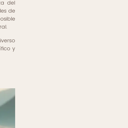
za del
les de
osible
al.
iverso
fico y