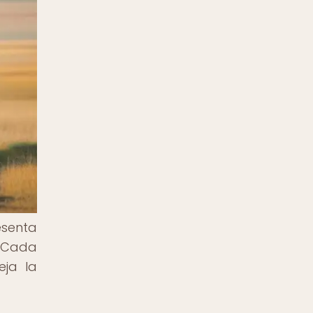
esenta
. Cada
eja la