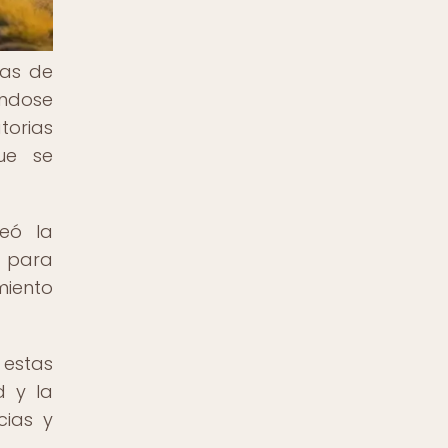
pas de
éndose
torias
ue se
deó la
s para
miento
 estas
d y la
cias y