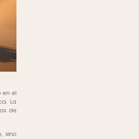
 en el
ca. La
mos de
, sino