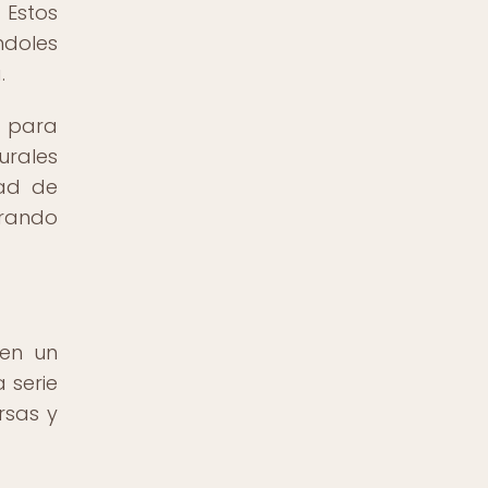
 Estos
ndoles
.
a para
urales
dad de
trando
 en un
 serie
rsas y