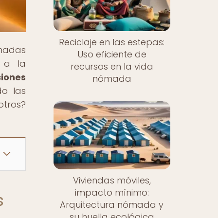
Reciclaje en las estepas:
ómadas
Uso eficiente de
 a la
recursos en la vida
ciones
nómada
do las
otros?
Viviendas móviles,
impacto mínimo:
s
Arquitectura nómada y
su huella ecológica