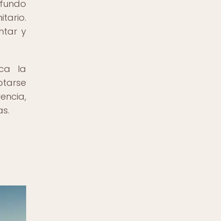
ofundo
tario.
ntar y
ca la
ptarse
encia,
as.