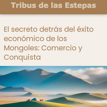
El secreto detrás del éxito
económico de los
Mongoles: Comercio y
Conquista