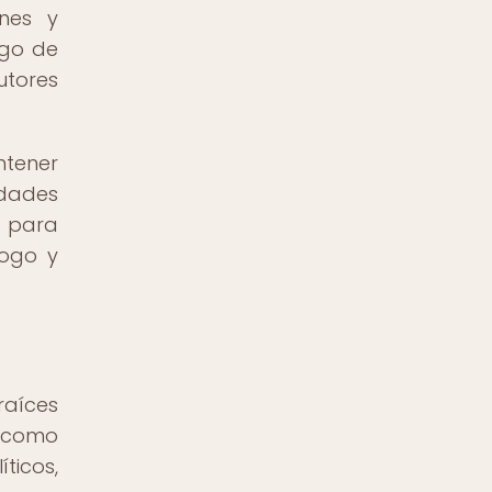
ones y
rgo de
utores
ntener
idades
 para
logo y
raíces
 como
ticos,