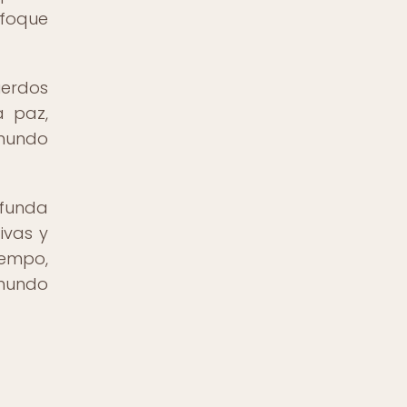
nfoque
uerdos
a paz,
 mundo
ofunda
ivas y
empo,
 mundo