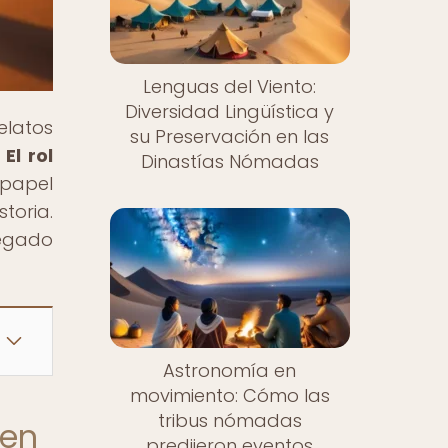
Lenguas del Viento:
Diversidad Lingüística y
elatos
su Preservación en las
El rol
Dinastías Nómadas
 papel
toria.
legado
Astronomía en
movimiento: Cómo las
tribus nómadas
 en
predijeron eventos