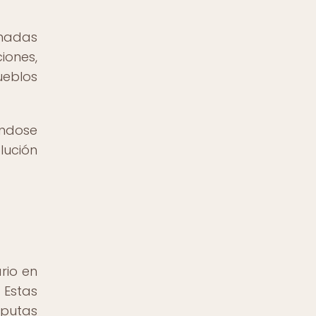
ómadas
iones,
ueblos
éndose
lución
rio en
 Estas
putas