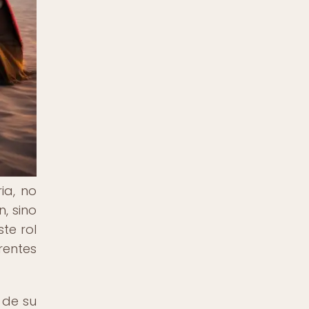
ia, no
, sino
te rol
rentes
 de su