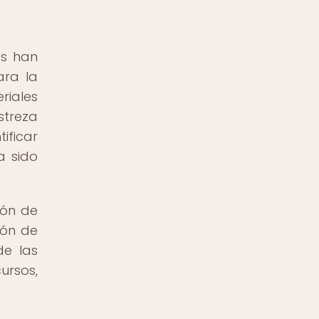
es han
ara la
riales
streza
ificar
a sido
ión de
ión de
de las
ursos,