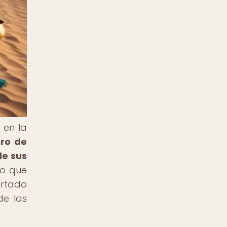
 en la
tro de
de sus
jo que
ortado
de las