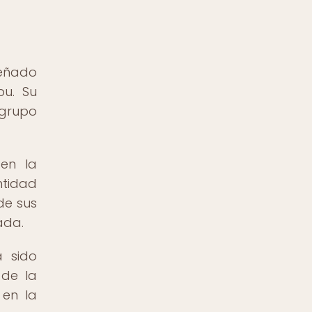
peñado
bu. Su
 grupo
 en la
ntidad
de sus
ada.
a sido
 de la
 en la