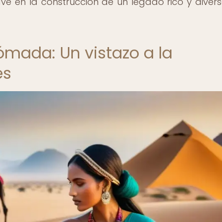
ave en la construcción de un legado rico y diver
ómada: Un vistazo a la
es