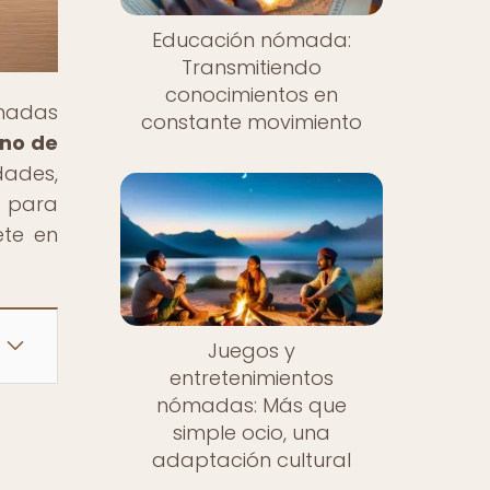
Educación nómada:
Transmitiendo
conocimientos en
ómadas
constante movimiento
rno de
dades,
o para
ete en
Juegos y
entretenimientos
nómadas: Más que
simple ocio, una
adaptación cultural