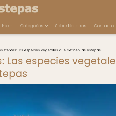
Inicio
Categorías
Sobre Nosotros
Contacto
esistentes: Las especies vegetales que definen las estepas
s: Las especies vegetale
stepas