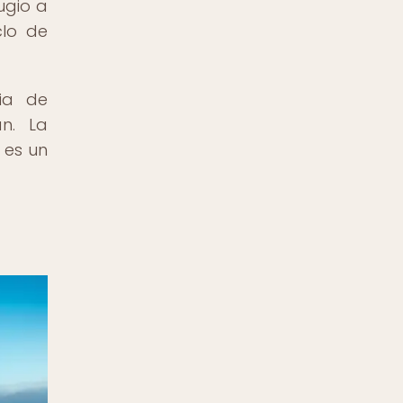
ugio a
clo de
cia de
an. La
 es un