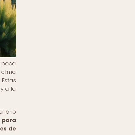
n poca
 clima
 Estas
y a la
librio
 para
nes de