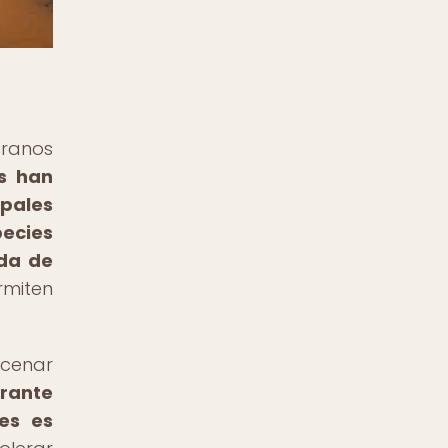
ranos
as han
ipales
ecies
ida de
rmiten
cenar
urante
es es