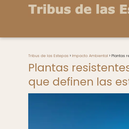
Tribus de las Estepas
Impacto Ambiental
Plantas r
Plantas resistente
que definen las e