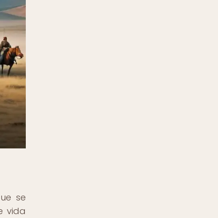
que se
e vida