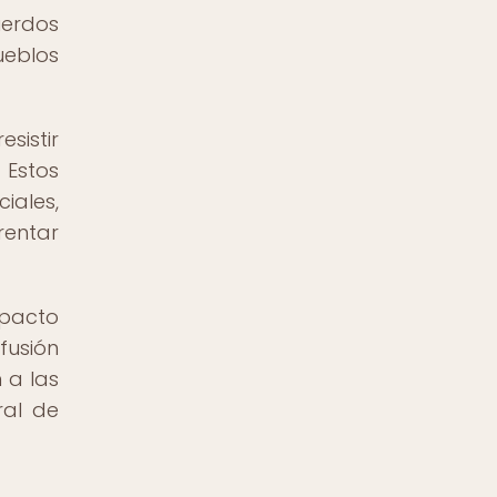
uerdos
ueblos
sistir
 Estos
iales,
rentar
pacto
fusión
 a las
ral de