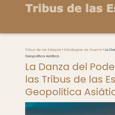
Tribus de las Estepas
Estrategias de Guerra
La Da
Geopolítica Asiática
La Danza del Pode
las Tribus de las 
Geopolítica Asiáti