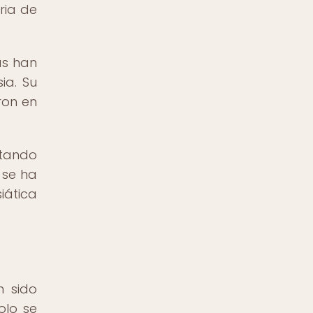
ria de
as han
ia. Su
ron en
ptando
 se ha
iática
n sido
olo se