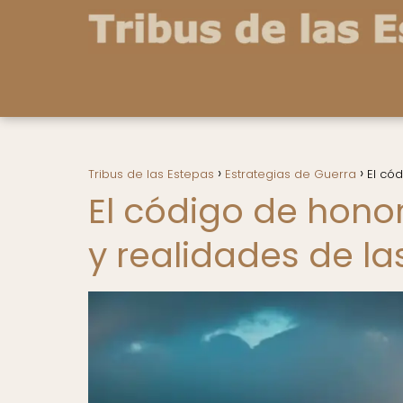
Tribus de las Estepas
Estrategias de Guerra
El có
El código de hono
y realidades de la