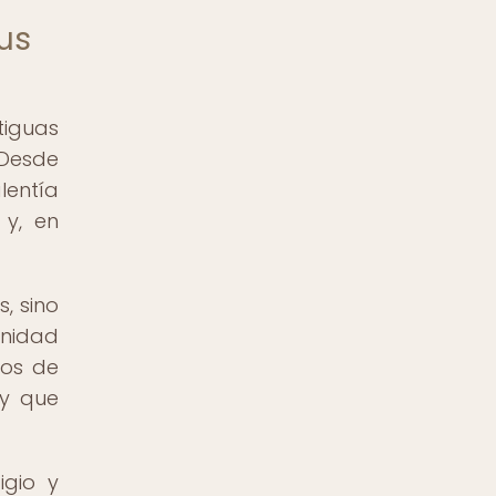
bus
tiguas
 Desde
lentía
 y, en
, sino
unidad
ros de
 y que
igio y