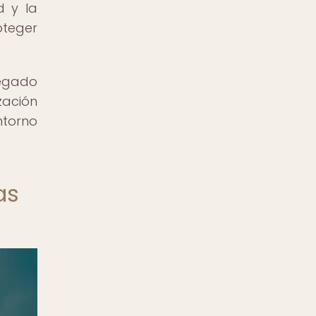
d y la
oteger
legado
zación
ntorno
as