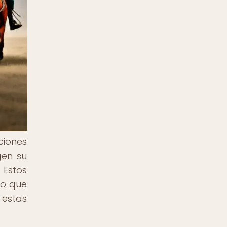
ciones
gen su
 Estos
no que
 estas