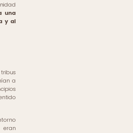
unidad
ra una
a y al
tribus
nían a
cipios
entido
ntorno
o eran