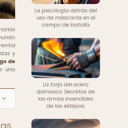
La psicología detrás del
uso de máscaras en el
campo de batalla
enarias
 mundo
mental
ndas y
igo de
a una
La forja del acero
damasco: Secretos de
las armas invencibles
de las estepas
las