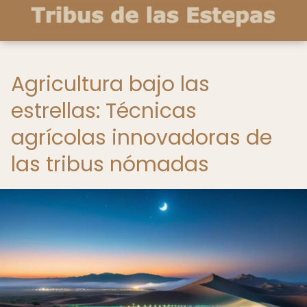
Agricultura bajo las
estrellas: Técnicas
agrícolas innovadoras de
las tribus nómadas