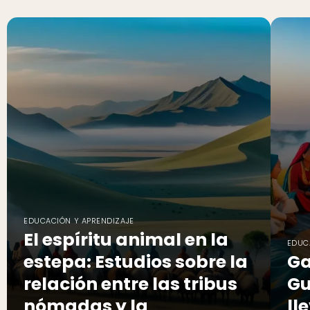
EDUCACIÓN Y APRENDIZAJE
El espíritu animal en la
EDUC
estepa: Estudios sobre la
Ga
relación entre las tribus
Gu
nómadas y la
ll